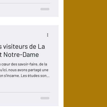
elle de milliers d’artisans,
de compagnons, d’entreprises,
és qui, ensemble, ont relevé
nt impossible : Reconstruire
n particulier, sa charpente et
s visiteurs de La
êt Notre-Dame
cœur des savoir-faire, de la
qu’ici, nous avons partagé une
ion s’incarne. Les études sont
uties pour permettre de
ce que sera l’expérience
e La Flèche & La Forêt Notre-
es-Les-Eaux. L’ouverture de
prenant la flèche, les deux