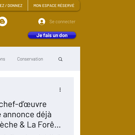
EZ / DONNEZ
MON ESPACE RÉSERVÉ
Se connecter
Je fais un don
ons
Conservation
otos
 chef-d’œuvre
 annonce déjà
Flèche & La Forêt
Sylviculture