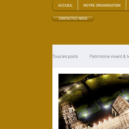
ACCUEIL
NOTRE ORGANISATION
CONTACTEZ-NOUS
Tous les posts
Patrimoine vivant & te
Ressources Internet
Travaux
Programme universitaire
Ete
Chef-d'Oeuvre des Compagnons d'A