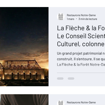
transepts, une partie de la ne
Restaurons Notre-Dame
1 mars
3 min de lecture
La Flèche & la F
Le Conseil Scient
Culturel, colonne
projet
Un grand projet patrimonial ne 
construit. Il s’entoure. Il se 
La Flèche & la Forêt Notre-D
guide : si nous voulons inscr
long, il doit reposer sur une 
culturelle irréprochable. C’es
Conseil Scientifique et Cultu
encore les membres. Ce temp
aujourd’hui en partager
Restaurons Notre-Dame