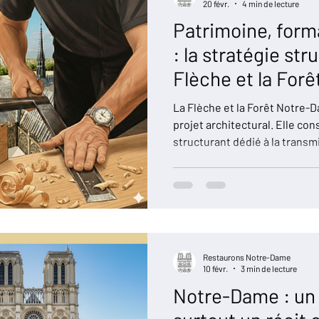
20 févr.
4 min de lecture
Patrimoine, forma
: la stratégie st
Flèche et la For
La Flèche et la Forêt Notre-
projet architectural. Elle con
structurant dédié à la transmi
formation des jeunes et à la 
patrimoine. Implanté à Pougu
au cœur d’un territoire histori
au massif des Bertranges, le 
phases complémentaires. Ens
compréhension culturelle et
Restaurons Notre-Dame
10 févr.
3 min de lecture
Notre-Dame : un 