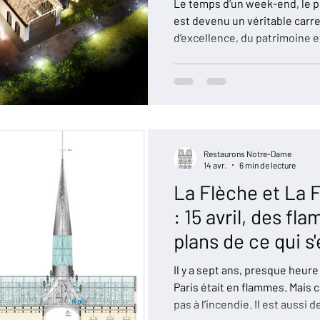
Le temps d’un week-end, le pe
est devenu un véritable carre
d’excellence, du patrimoine e
oiture
Incendie du 15 avril 2019
Soutien à l'Ukraine
Ch
Organisée dans le cadre du fe
Murlin » et de l’opération nat
l’exposition « Notre-Dame vien
Agriculture de France
Etablissement Public
Extraits d'arti
nombreux visiteurs ...
Restaurons Notre-Dame
mpagnons
14 avr.
6 min de lecture
La Flèche et La
: 15 avril, des f
plans de ce qui s
l’invisible prend 
Il y a sept ans, presque heu
Paris était en flammes. Mais c
pas à l’incendie. Il est aussi