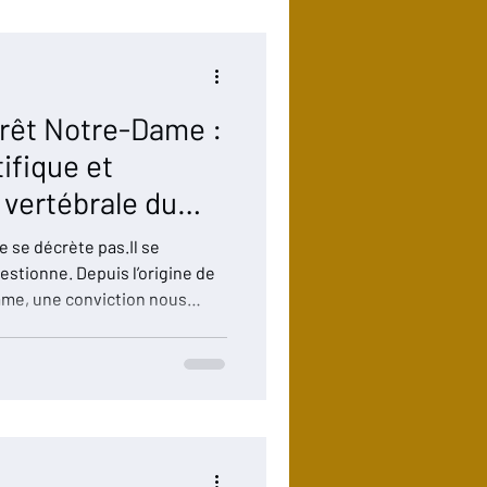
f
orêt Notre-Dame :
ifique et
 vertébrale du
se décrète pas.Il se
questionne. Depuis l’origine de
ame, une conviction nous
ire ce projet dans le temps
exigence scientifique et
t dans cet esprit qu’est né le
rel. Nous n’en dévoilons pas
s viendra. Mais nous pouvons