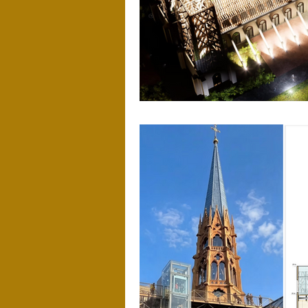
Forêts
Plomberie d'art
T
Compagnonnage
Académie d'
Formation professionnelle
Co