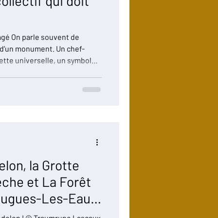
ollectif qui doit
agé On parle souvent de
d’un monument. Un chef-
ette universelle, un symbole
019, puis la reconstruction, ont
t mis en lumière une réalité
n’est pas seulement un
ctif . Un récit d’abord national,
, qui a mobilisé bien au-delà
lon, la Grotte
èche et La Forêt
ougues-Les-Eaux
 altérer, quand le