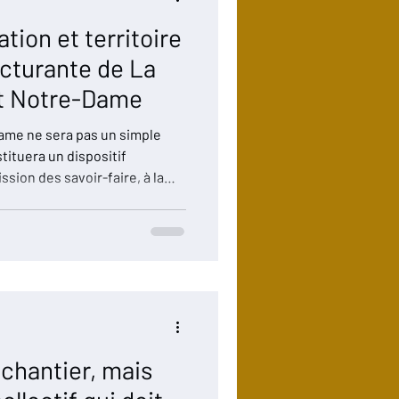
tion et territoire
ructurante de La
êt Notre-Dame
Dame ne sera pas un simple
stituera un dispositif
ssion des savoir-faire, à la
valorisation des métiers du
es-les-Eaux, au Mont Givre,
quement lié à la filière bois et
projet s’organise en deux
emble, elles articuleront
chantier, mais