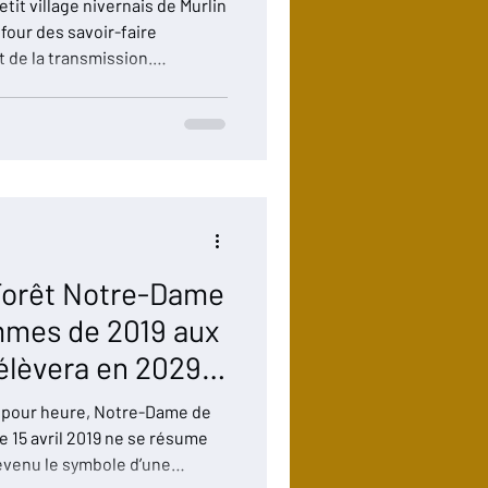
tit village nivernais de Murlin
four des savoir-faire
t de la transmission.
arpentes
stival « La Forêt enchante
ionale « La Nuit des Forêts »,
t à vous » a accueilli de très
cles sélectionnés
 Forêt Notre-Dame
lammes de 2019 aux
'élèvera en 2029 :
forme.
re pour heure, Notre-Dame de
e 15 avril 2019 ne se résume
 devenu le symbole d’une