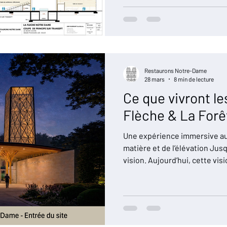
mobilisation exceptionnelle. C
d’ingénieurs, d’architectes, 
d’institutions et de passionn
un défi que beaucoup pensaie
Notre-Dame, à l’identique et e
flèche iconique
Restaurons Notre-Dame
28 mars
8 min de lecture
Ce que vivront le
Flèche & La For
Une expérience immersive au 
matière et de l’élévation Jus
vision. Aujourd’hui, cette vis
désormais suffisamment abo
comprendre, avec précision, 
proposée au public au sein d
Dame, au Mont-Givre à Pougu
cette première tranche - com