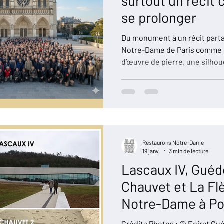
surtout un récit c
se prolonger
Du monument à un récit part
Notre-Dame de Paris comme 
d’œuvre de pierre, une silhou
parisien. Mais l’incendie de 2
révélé bien davantage. Ils on
plus profonde : Notre-Dame 
édifice. Elle est un récit colle
puis rapidement international
du seul périmètre parisien
Restaurons Notre-Dame
19 janv.
3 min de lecture
Lascaux IV, Guéde
Chauvet et La Fl
Notre-Dame à P
: Interpréter sans
Crédits Photos : © Epirat Guédelon I © Traumrune Lascaux