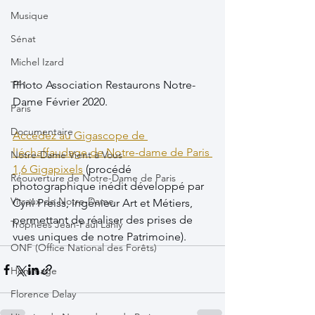
Musique
Sénat
Michel Izard
Photo Association Restaurons Notre-
TF1
Dame Février 2020.
Paris
Documentaire
Accédez au Gigascope de 
l'échaffaudage de Notre-dame de Paris 
Notre-Dame Vient à Vous
1,6 Gigapixels
 (procédé 
Réouverture de Notre-Dame de Paris
photographique inédit développé par 
Vitraux de Notre-Dame
Cyril Preiss, ingénieur Art et Métiers, 
permettant de réaliser des prises de 
Trophées Jean-Paul Lanly
vues uniques de notre Patrimoine).
ONF (Office National des Forêts)
Hommage
Florence Delay