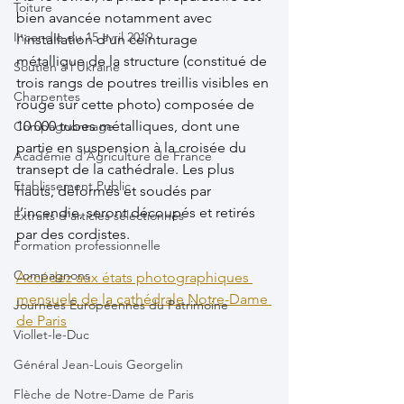
Toiture
bien avancée notamment avec 
Incendie du 15 avril 2019
l'installation d'un ceinturage 
métallique de la structure (constitué de 
Soutien à l'Ukraine
trois rangs de poutres treillis visibles en 
Charpentes
rouge sur cette photo) composée de 
10 000 tubes métalliques, dont une 
Compagnonnage
partie en suspension à la croisée du 
Académie d'Agriculture de France
transept de la cathédrale. Les plus 
Etablissement Public
hauts, déformés et soudés par 
l’incendie, seront découpés et retirés 
Extraits d'articles sélectionnés
par des cordistes.
Formation professionnelle
Compagnons
Accédez aux états photographiques 
mensuels de la cathédrale Notre-Dame 
Journées Européennes du Patrimoine
de Paris
Viollet-le-Duc
Général Jean-Louis Georgelin
Flèche de Notre-Dame de Paris