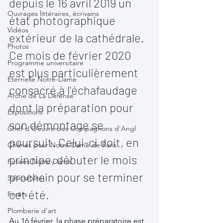
depuis le 16 avril 2019 un 
Ouvrages littéraires, écrivains
état photographique 
Vidéos
extérieur de la cathédrale. 
Photos
Ce mois de février 2020 
Programme universitaire
est plus particulièrement 
Eternelle Notre-Dame
consacré à l'échafaudage 
Arche de La Défense
dont la préparation pour 
Expositions
son démontage se 
Chef-d'Oeuvre des Compagnons d'Angl
poursuit. Celui-ci doit, en 
Chênes pour Notre-Dame de Paris
principe, débuter le mois 
Futaies Notre-Dame
prochain pour se terminer 
Sylviculture
cet été. 
Forêts
Plomberie d'art
Au 16 février, la phase préparatoire est 