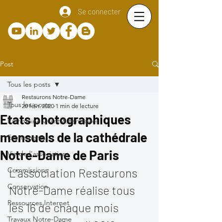
Se connecter
Post
Tous les posts
Restaurons Notre-Dame
Tous les posts
20 févr. 2020
1 min de lecture
Etats photographiques
Patrimoine vivant & territoires
mensuels de la cathédrale
Evènements
Notre-Dame de Paris
Vie de l'association
Commissions
L'association Restaurons 
Conservation
Notre-Dame réalise tous 
Ressources Internet
les 16 de chaque mois 
Travaux Notre-Dame