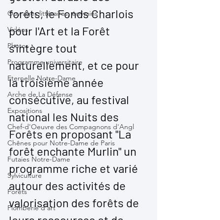
forêts, le Fonds Charlois 
Ouvrages littéraires, écrivains
pour l'Art et la Forêt 
Vidéos
s'intègre tout 
Photos
Programme universitaire
naturellement, et ce pour 
Eternelle Notre-Dame
la troisième année 
Arche de La Défense
consécutive, au festival 
Expositions
national les Nuits des 
Chef-d'Oeuvre des Compagnons d'Angl
Forêts en proposant "La 
Chênes pour Notre-Dame de Paris
forêt enchante Murlin" un 
Futaies Notre-Dame
programme riche et varié 
Sylviculture
autour des activités de 
Forêts
valorisation des forêts de 
Plomberie d'art
leurs ressources et de 