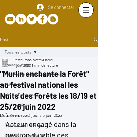
Se connecter
Post
Tous les posts
Restaurons Notre-Dame
Tous les posts
4 juin 2022
1 min de lecture
"Murlin enchante la Forêt"
Patrimoine vivant & territoires
au festival national les
Evènements
Nuits des Forêts les 18/19 et
Vie de l'association
25/26 juin 2022
Commissions
Conservation
Dernière mise à jour :
5 juin 2022
Acteur engagé dans la 
Ressources Internet
gestion durable des 
Travaux Notre-Dame