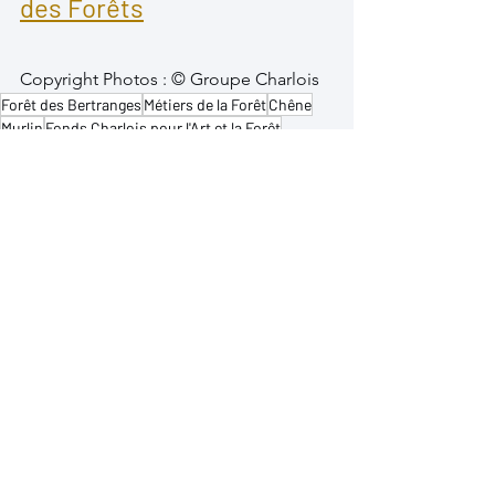
des Forêts
Copyright Photos : © Groupe Charlois
Forêt des Bertranges
Métiers de la Forêt
Chêne
Murlin
Fonds Charlois pour l'Art et la Forêt
Futaie Notre-Dame
tonnellerie
Forêt
Festival national Les Nuits des Forêts
Murlin enchante la forêt
Evènements
Expositions
Futaies Notre-Dame
Voir tout
Posts récents