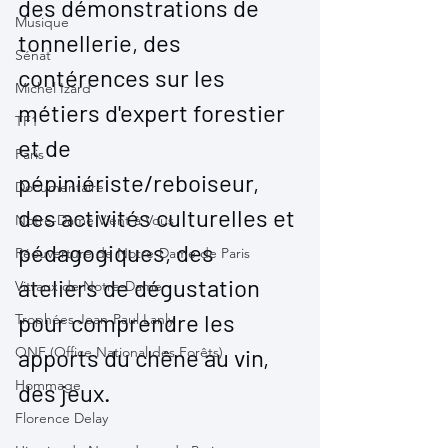
des démonstrations de 
Musique
tonnellerie, des 
Sénat
contérences sur les 
Michel Izard
métiers d'expert forestier 
TF1
et de 
Paris
pépiniériste/reboiseur, 
Documentaire
des activités culturelles et 
Notre-Dame Vient à Vous
pédagogiques, des 
Réouverture de Notre-Dame de Paris
ateliers de dégustation 
Vitraux de Notre-Dame
pour comprendre les 
Trophées Jean-Paul Lanly
ONF (Office National des Forêts)
apports du chêne au vin, 
Hommage
des jeux.
Florence Delay