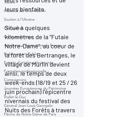
Toiture
leurs bienfaits. 
Incendie du 15 avril 2019
Soutien à l'Ukraine
Situé à quelques 
Charpentes
kilomètres de la "Futaie 
Compagnonnage
Notre-Dame", au coeur de 
Académie d'Agriculture de France
la forêt des Bertranges, le 
Etablissement Public
Extraits d'articles sélectionnés
village de Murlin devient 
Formation professionnelle
ainsi, le temps de deux 
Compagnons
week-ends (18/19 et 25 / 26 
Journées Européennes du Patrimoine
juin prochain) l'épicentre 
Viollet-le-Duc
nivernais du festival des 
Général Jean-Louis Georgelin
Nuits des Forêts à travers 
Flèche de Notre-Dame de Paris