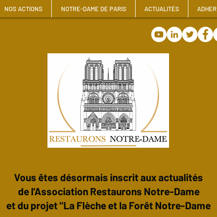
NOS ACTIONS
NOTRE-DAME DE PARIS
ACTUALITÉS
ADHER
Vous êtes désormais inscrit aux actualités
de l'Association Restaurons Notre-Dame
et du projet "La Flèche et la Forêt Notre-Dame