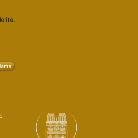
élité.
-dame
s