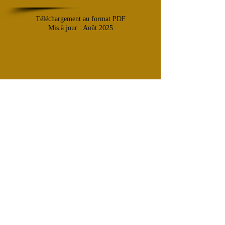
Téléchargement au format PDF
Mis à jour : Août 2025
RESTAURONS NOTRE-DAME
Pour la préservation du patrimoine historique
français
Association reconnue d'intérêt général à caractère culturel
CONTACTEZ-NOUS