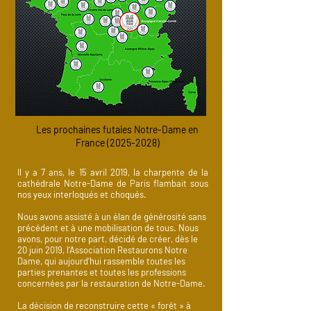
Les prochaines futaies Notre-Dame en
France
(2025-2028)
Il y a 7 ans, le 15 avril 2019, la charpente de la
cathédrale Notre-Dame de Paris flambait sous
nos yeux interloqués et choqués.
Nous avons assisté à un élan de générosité sans
précédent et à une mobilisation de tous. Nous
avons, pour notre part, décidé de créer, dès le
20 juin 2019, l’Association Restaurons Notre
Dame, qui aujourd’hui rassemble toutes les
parties prenantes et toutes les professions
concernées par la restauration de Notre-Dame.
La décision de reconstruire cette « forêt » à