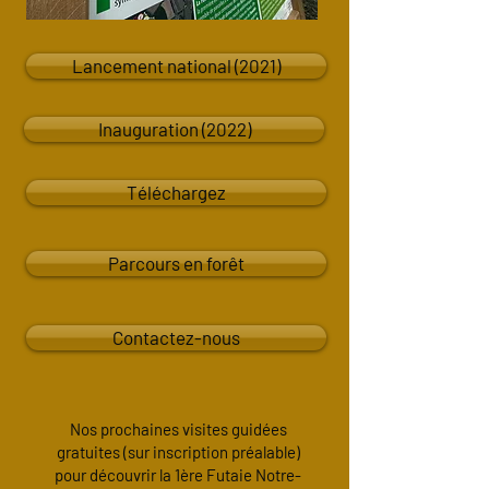
Lancement national (2021)
Inauguration (2022)
Téléchargez
Parcours en forêt
Contactez-nous
Nos prochaines visites guidées
gratuites (sur inscription préalable)
pour découvrir la 1ère Futaie Notre-