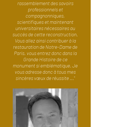
rassemblement des savoirs
professionnels et
compagnonniques,
scientifiques et maintenant
universitaires nécessaires au
succès de cette reconstruction.
Vous allez ainsi contribuer à la
restauration de Notre-Dame de
Paris, vous entrez donc dans la
Grande Histoire de ce
monument si emblématique. Je
vous adresse donc à tous mes
sincères vœux de réussite ...
"