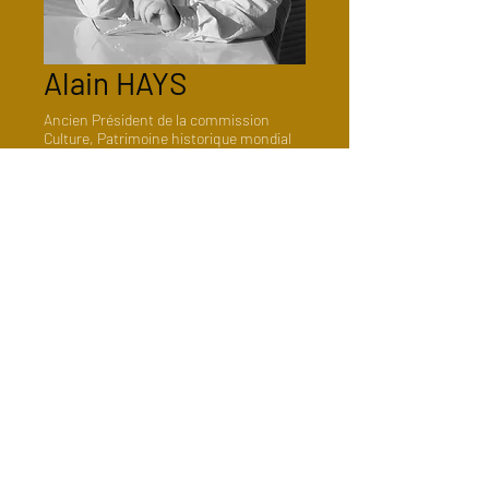
Alain
HAYS
Ancien Président de la commission
Culture, Patrimoine historique mondial
& Art de la Pierre et du Bois de
Restaurons Notre-Dame
(
Voir l'article
d'Alain Hays
)
En collaboration avec :