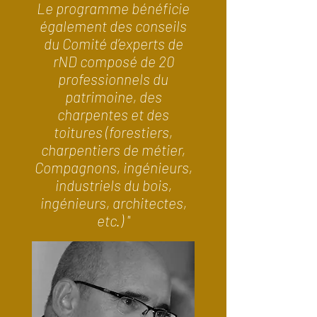
Le programme bénéficie
également des conseils
du Comité d’experts de
rND composé de 20
professionnels du
patrimoine, des
charpentes et des
toitures (forestiers,
charpentiers de métier,
Compagnons, ingénieurs,
industriels du bois,
ingénieurs, architectes,
etc.) "