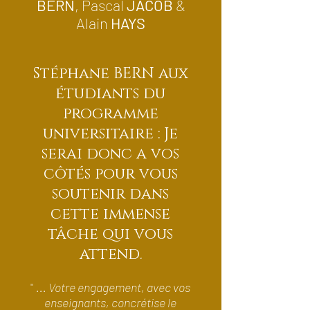
BERN
, Pascal
JACOB
&
Alain
HAYS
Stéphane BERN aux
étudiants du
programme
universitaire : Je
serai donc a vos
côtés pour vous
soutenir dans
cette immense
tâche qui vous
attend
.
"
... Votre engagement, avec vos
enseignants, concrétise le