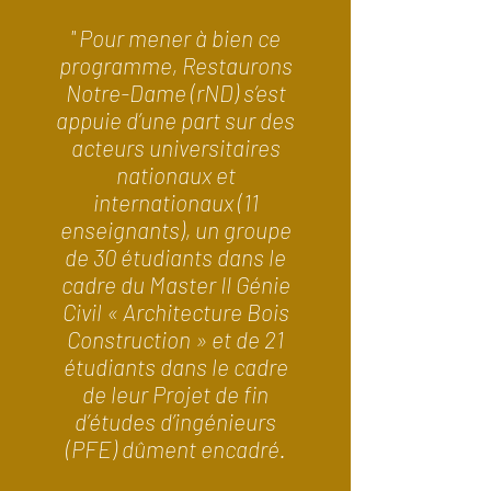
" Pour mener à bien ce
programme, Restaurons
Notre-Dame (rND) s’est
appuie
d’une part sur des
acteurs universitaires
nationaux et
internationaux (11
enseignants), un groupe
de 30 étudiants dans le
cadre du Master II Génie
Civil « Architecture Bois
Construction » et de 21
étudiants dans le cadre
de leur Projet de fin
d’études d’ingénieurs
(PFE) dûment encadré.