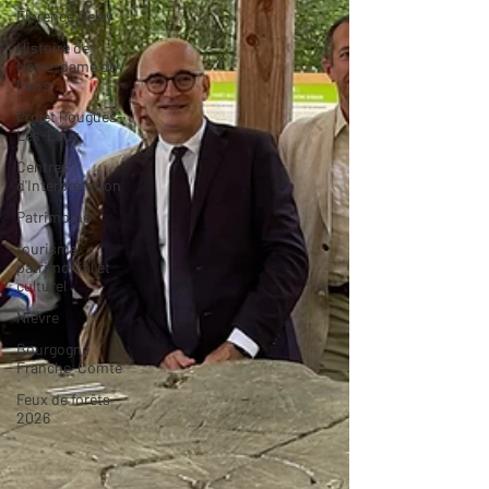
Florence Delay
Histoire de
Notre-dame de
Paris
Projet Pougues-
Les-Eaux
Centres
d'Interprétation
Patrimoine
tourisme
patrimonial et
culturel
Nièvre
Bourgogne
Franche-Comté
Feux de forêts
2026