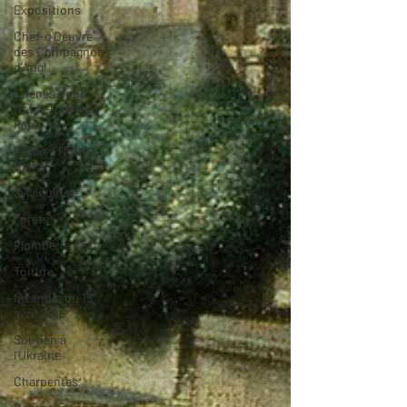
Expositions
Chef-d'Oeuvre
des Compagnons
d'Angl
Chênes pour
Notre-Dame de
Paris
Futaies Notre-
Dame
Sylviculture
Forêts
Plomberie d'art
Toiture
Incendie du 15
avril 2019
Soutien à
l'Ukraine
Charpentes