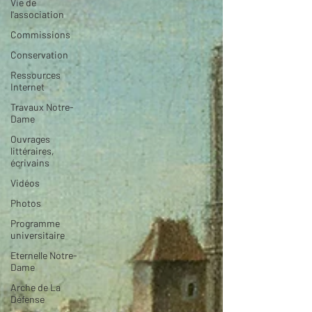
Vie de
l'association
Commissions
Conservation
Ressources
Internet
Travaux Notre-
Dame
Ouvrages
littéraires,
écrivains
Vidéos
Photos
Programme
universitaire
Eternelle Notre-
Dame
Arche de La
Défense