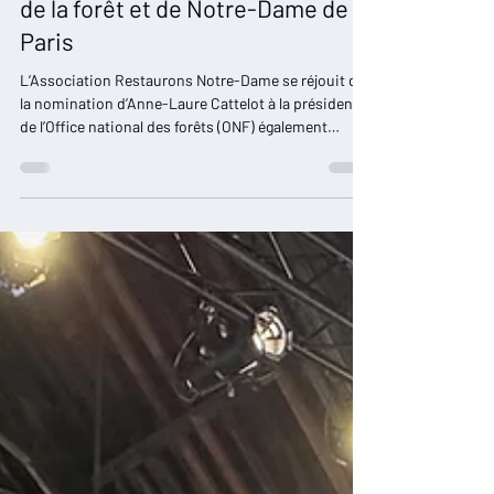
Anne-Laure Cattelot nommée à la
tête de l’ONF : une grande amie
de la forêt et de Notre-Dame de
Paris
L’Association Restaurons Notre-Dame se réjouit de
la nomination d’Anne-Laure Cattelot à la présidence
de l’Office national des forêts (ONF) également
Membre d'Honneur de Restaurons Notre-Dame et
Marraine des Futaies Notre-Dame. Annoncée par
décret du Président de la République le 20 juin 2025,
cette nouvelle marque un signal fort pour l’avenir de
notre patrimoine forestier et des savoir-faire qui en
découlent.