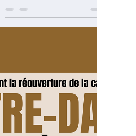
avec de nouveaux épisodes sur la
charpente et la flèche, bientôt
sur TF1+
TF1 propose depuis février 2024 une série
documentaire captivante signée Michel Izard et ses
collègues Thierry Gippet et Bertrand Lachat,...