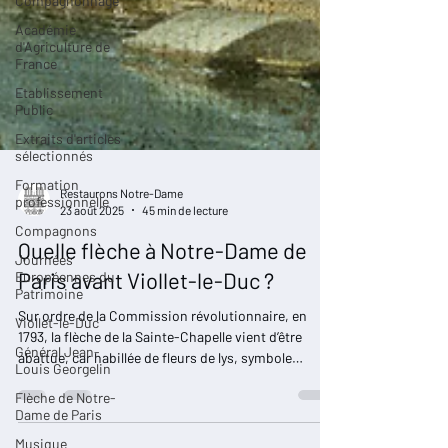
Compagnonnage
Académie
d'Agriculture de
France
Etablissement
Public
Extraits d'articles
sélectionnés
Formation
professionnelle
Restaurons Notre-Dame
Compagnons
23 août 2025
45 min de lecture
Journées
Européennes du
Quelle flèche à Notre-Dame de
Patrimoine
Paris avant Viollet-le-Duc ?
Viollet-le-Duc
Sur ordre de la Commission révolutionnaire, en
Général Jean-
Louis Georgelin
1793, la flèche de la Sainte-Chapelle vient d’être
abattue, car habillée de fleurs de lys, symbole
Flèche de Notre-
monarchique désormais interdit dans l’espace
Dame de Paris
public. À Notre-Dame la situation est différente : la
Musique