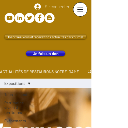
Se connecter
Inscrivez-vous et recevez nos actualités par courriel
Je fais un don
ACTUALITÉS DE RESTAURONS NOTRE-DAME
Expositions
Tous les posts
Patrimoine
vivant &
territoires
Evènements