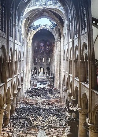
Guérigny, 50 jours avant la
réouverture de la cathédrale
[NOTRE-DAME VIENT À VOUS] : À 50 jours de sa
réouverture, samedi 19 et dimanche 20 octobre
2024 : deux journées exceptionnelles seront...