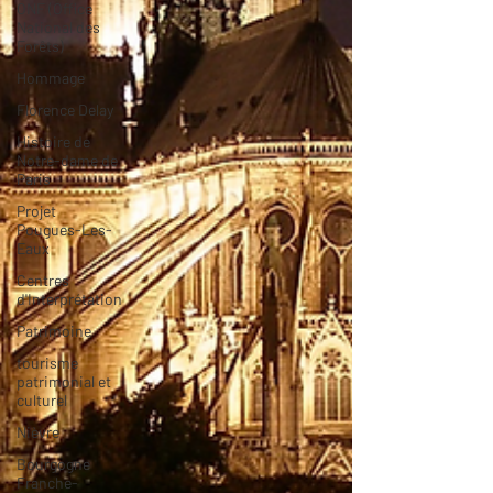
ONF (Office
National des
Forêts)
Hommage
Florence Delay
Histoire de
Notre-dame de
Paris
Projet
Pougues-Les-
Eaux
Centres
d'Interprétation
Patrimoine
tourisme
patrimonial et
culturel
Nièvre
Bourgogne
Franche-