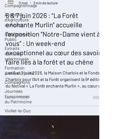
Compagnonnage
Restaurons Notre-Dame
Académie
11 mai
3 min de lecture
d'Agriculture
de France
6 & 7 juin 2026 : "La Forêt
Etablissement
enchante Murlin" accueille
Public
l’exposition “Notre-Dame vient à
Extraits
d'articles
vous” : Un week-end
sélectionnés
exceptionnel au cœur des savoir-
Formation
faire liés à la forêt et au chêne
professionnelle
Compagnons
Les 6 et 7 juin 2026, la Maison Charlois et le Fonds
Journées
Charlois pour l’Art et la Forêt organisent la 5ᵉ édition
Européennes
du festival « La Forêt enchante Murlin », au cœur de
du Patrimoine
la Nièvre.
Viollet-le-Duc
Général Jean-
Louis
Georgelin