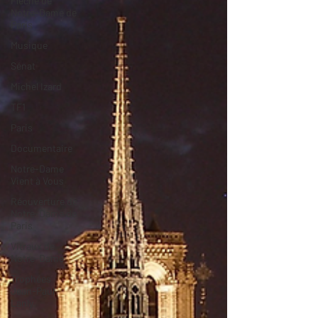
Flèche de
Notre-Dame de
Paris
Musique
Sénat
Michel Izard
TF1
Paris
Documentaire
Notre-Dame
Vient à Vous
Réouverture de
Notre-Dame de
Paris
Vitraux de
Notre-Dame
Trophées
Jean-Paul
Lanly