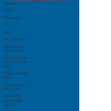
Musique
Sénat
Michel Izard
TF1
Paris
Documentaire
Notre-Dame
Vient à Vous
Réouverture de
Notre-Dame de
Paris
Vitraux de Notre-
Dame
Trophées Jean-
Paul Lanly
ONF (Office
National des
Forêts)