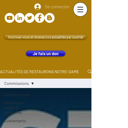
Se connecter
Inscrivez-vous et recevez nos actualités par courriel
Je fais un don
ACTUALITÉS DE RESTAURONS NOTRE-DAME
Commissions
Tous les posts
Patrimoine
vivant &
territoires
Evènements