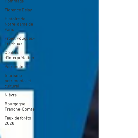
Hommage
Florence Delay
Histoire de
Notre-dame de
Paris
Projet Pougues-
Les-Eaux
Centres
d'Interprétation
Patrimoine
tourisme
patrimonial et
culturel
Nièvre
Bourgogne
Franche-Comté
Feux de forêts
2026