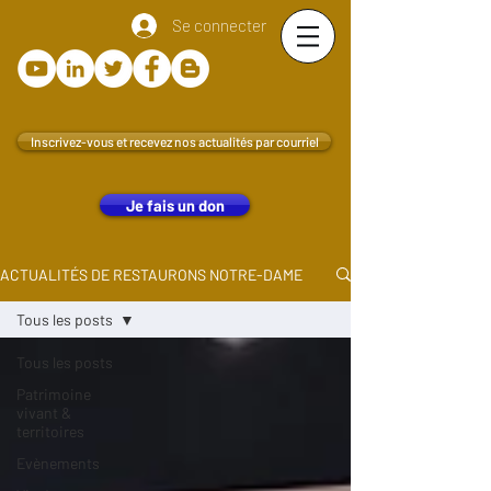
Se connecter
Inscrivez-vous et recevez nos actualités par courriel
Je fais un don
ACTUALITÉS DE RESTAURONS NOTRE-DAME
Tous les posts
Tous les posts
Patrimoine
vivant &
territoires
Evènements