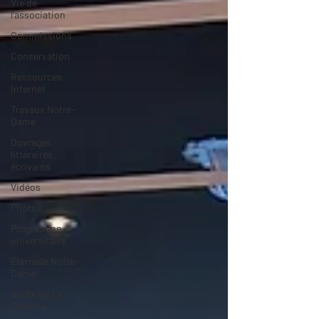
Vie de
l'association
Commissions
Conservation
Ressources
Internet
Travaux Notre-
Dame
Ouvrages
littéraires,
écrivains
Vidéos
Photos
Programme
universitaire
Eternelle Notre-
Dame
Arche de La
Défense