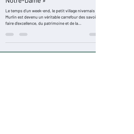
compagnonnique annonce déjà
l’avenir de « La Flèche & La Forêt
Notre-Dame »
Le temps d’un week-end, le petit village nivernais de
Murlin est devenu un véritable carrefour des savoir-
faire d’excellence, du patrimoine et de la
transmission. Organisée dans le cadre du festival «
La Forêt enchante Murlin » et de l’opération
nationale « La Nuit des Forêts », l’exposition «
Notre-Dame vient à vous » a accueilli de très
nombreux visiteurs ...