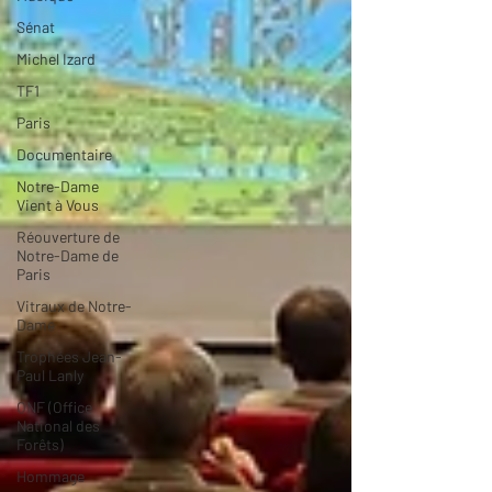
Sénat
Michel Izard
TF1
Paris
Documentaire
Notre-Dame
Vient à Vous
Réouverture de
Notre-Dame de
Paris
Vitraux de Notre-
Dame
Trophées Jean-
Paul Lanly
ONF (Office
National des
Forêts)
Hommage