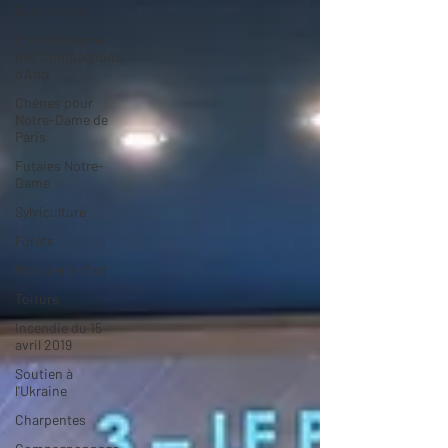
Expositions
Chef-d'Oeuvre
des Compagnons
d'Angl
Chênes pour
Notre-Dame de
Paris
Futaies Notre-
Dame
Sylviculture
Forêts
Plomberie d'art
Toiture
Incendie du 15
avril 2019
Soutien à
l'Ukraine
Charpentes