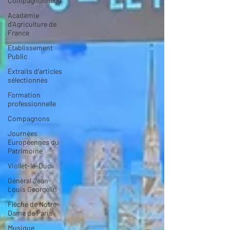
Compagnonnage
Académie
d'Agriculture de
France
Etablissement
Public
Extraits d'articles
sélectionnés
Formation
professionnelle
Compagnons
Journées
Européennes du
Patrimoine
Viollet-le-Duc
Général Jean-
Louis Georgelin
Flèche de Notre-
Dame de Paris
Musique