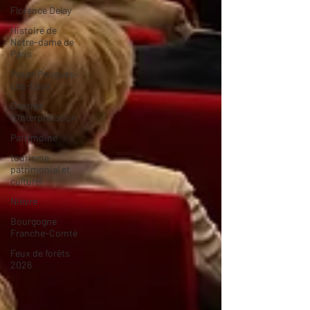
Florence Delay
Histoire de
Notre-dame de
Paris
Projet Pougues-
Les-Eaux
Centres
d'Interprétation
Patrimoine
tourisme
patrimonial et
culturel
Nièvre
Bourgogne
Franche-Comté
Feux de forêts
2026