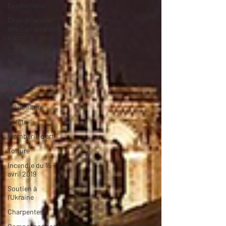
Expositions
Chef-d'Oeuvre
des Compagnons
d'Angl
Chênes pour
Notre-Dame de
Paris
Futaies Notre-
Dame
Sylviculture
Forêts
Plomberie d'art
Toiture
Incendie du 15
avril 2019
Soutien à
l'Ukraine
Charpentes