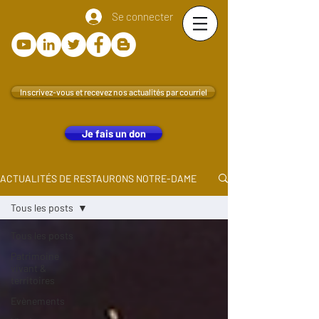
Se connecter
Inscrivez-vous et recevez nos actualités par courriel
Je fais un don
ACTUALITÉS DE RESTAURONS NOTRE-DAME
Tous les posts
Tous les posts
Patrimoine
vivant &
territoires
Evènements