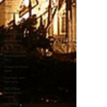
Sénat
Michel Izard
TF1
Paris
Documentaire
Notre-Dame
Vient à Vous
Réouverture de
Notre-Dame de
Paris
Vitraux de Notre-
Dame
Trophées Jean-
Paul Lanly
ONF (Office
National des
Forêts)
Hommage