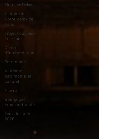
Florence Delay
Histoire de
Notre-dame de
Paris
Projet Pougues-
Les-Eaux
Centres
d'Interprétation
Patrimoine
tourisme
patrimonial et
culturel
Nièvre
Bourgogne
Franche-Comté
Feux de forêts
2026