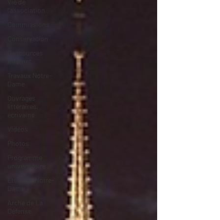
Vie de
l'association
Commissions
Conservation
Ressources
Internet
Travaux Notre-
Dame
Ouvrages
littéraires,
écrivains
Vidéos
Photos
Programme
universitaire
Eternelle Notre-
Dame
Arche de La
Défense