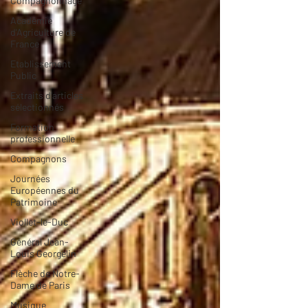
Compagnonnage
Académie
d'Agriculture de
France
Etablissement
Public
Extraits d'articles
sélectionnés
Formation
professionnelle
Compagnons
Journées
Européennes du
Patrimoine
Viollet-le-Duc
Général Jean-
Louis Georgelin
Flèche de Notre-
Dame de Paris
Musique