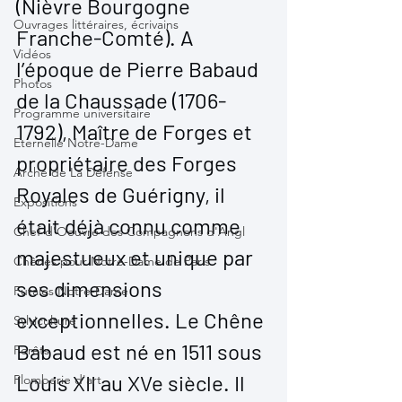
(Nièvre Bourgogne 
Ouvrages littéraires, écrivains
Franche-Comté). A 
Vidéos
l’époque de Pierre Babaud 
Photos
de la Chaussade (1706-
Programme universitaire
1792), Maître de Forges et 
Eternelle Notre-Dame
propriétaire des Forges 
Arche de La Défense
Royales de Guérigny, il 
Expositions
était déjà connu comme 
Chef-d'Oeuvre des Compagnons d'Angl
majestueux et unique par 
Chênes pour Notre-Dame de Paris
ses dimensions 
Futaies Notre-Dame
exceptionnelles. Le Chêne 
Sylviculture
Babaud est né en 1511 sous 
Forêts
Louis XII au XVe siècle. Il 
Plomberie d'art