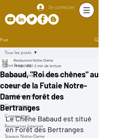
Se connecter
Post
Tous les posts
Restaurons Notre-Dame
Tous les posts
19 déc. 2021
2 min de lecture
Babaud, "Roi des chênes" au
Patrimoine vivant & territoires
coeur de la Futaie Notre-
Evènements
Dame en forêt des
Vie de l'association
Bertranges
Commissions
Conservation
Le Chêne Babaud est situé 
Ressources Internet
en Forêt des Bertranges 
Travaux Notre-Dame