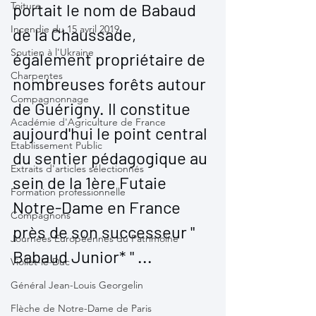
Toiture
portait le nom de Babaud 
Incendie du 15 avril 2019
de la Chaussade, 
Soutien à l'Ukraine
également propriétaire de 
Charpentes
nombreuses forêts autour 
Compagnonnage
de Guérigny. Il constitue 
Académie d'Agriculture de France
aujourd'hui le point central 
Etablissement Public
du sentier pédagogique au 
Extraits d'articles sélectionnés
sein de la 1ère Futaie 
Formation professionnelle
Notre-Dame en France 
Compagnons
près de son successeur " 
Journées Européennes du Patrimoine
Babaud Junior* " ...
Viollet-le-Duc
Général Jean-Louis Georgelin
Flèche de Notre-Dame de Paris