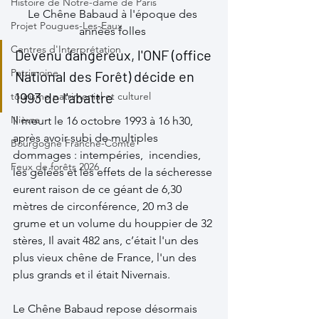
Histoire de Notre-dame de Paris
Le Chêne Babaud à l'époque des 
Projet Pougues-Les-Eaux
années folles 
Centres d'Interprétation
Devenu dangereux, l'ONF (office 
Patrimoine
National des Forêt) décide en 
1993 de l'abattre
tourisme patrimonial et culturel
Nièvre
Il meurt le 16 octobre 1993 à 16 h30, 
après avoir subi de multiples 
Bourgogne Franche-Comté
dommages : intempéries,  incendies, 
Feux de forêts 2026
les gelées et les effets de la sécheresse 
eurent raison de ce géant de 6,30 
mètres de circonférence, 20 m3 de 
grume et un volume du houppier de 32 
stères, Il avait 482 ans, c’était l'un des 
plus vieux chêne de France, l'un des 
plus grands et il était Nivernais.
Le Chêne Babaud repose désormais 