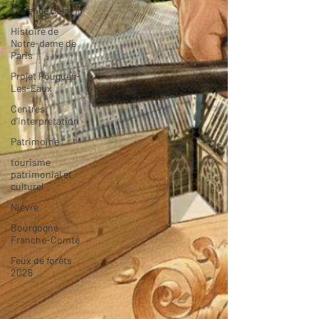
Florence Delay
Histoire de
Notre-dame de
Paris
Projet Pougues-
Les-Eaux
Centres
d'Interprétation
Patrimoine
tourisme
patrimonial et
culturel
Nièvre
Bourgogne
Franche-Comté
Feux de forêts
2026