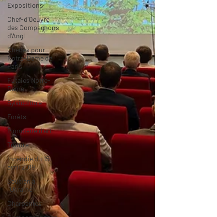
Expositions
Chef-d'Oeuvre
des Compagnons
d'Angl
Chênes pour
Notre-Dame de
Paris
Futaies Notre-
Dame
Sylviculture
Forêts
Plomberie d'art
Toiture
Incendie du 15
avril 2019
Soutien à
l'Ukraine
Charpentes