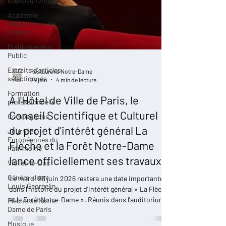
Compagnonnage
Académie
d'Agriculture de
France
Etablissement
Public
Extraits d'articles
sélectionnés
Restaurons Notre-Dame
Formation
24 juin
4 min de lecture
professionnelle
À l'Hôtel de Ville de Paris, le
Compagnons
Conseil Scientifique et Culturel
Journées
Européennes du
du projet d'intérêt général La
Patrimoine
Flèche et la Forêt Notre-Dame
Viollet-le-Duc
lance officiellement ses travaux
Général Jean-
Louis Georgelin
Le mardi 23 juin 2026 restera une date importante
Flèche de Notre-
dans l'histoire du projet d'intérêt général « La Flèche
Dame de Paris
et la Forêt Notre-Dame ». Réunis dans l'auditorium
Musique