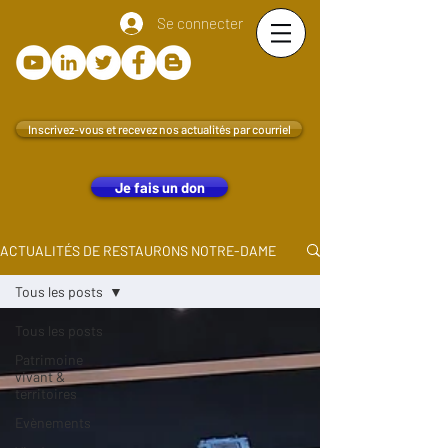
Se connecter
Inscrivez-vous et recevez nos actualités par courriel
Je fais un don
ACTUALITÉS DE RESTAURONS NOTRE-DAME
Tous les posts
Tous les posts
Patrimoine
vivant &
territoires
Evènements