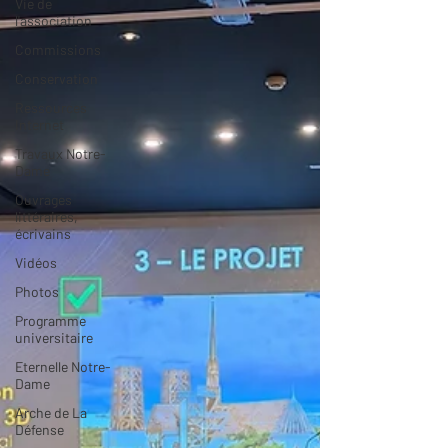
Vie de
l'association
Commissions
Conservation
Ressources
Internet
Travaux Notre-
Dame
Ouvrages
littéraires,
écrivains
Vidéos
Photos
Programme
universitaire
Eternelle Notre-
Dame
Arche de La
Défense