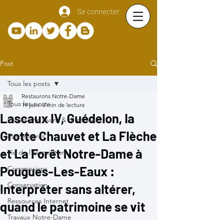
Se connecter
Post
Tous les posts
Restaurons Notre-Dame
Tous les posts
19 janv.
3 min de lecture
Lascaux IV, Guédelon, la
Patrimoine vivant & territoires
Grotte Chauvet et La Flèche
Evènements
et La Forêt Notre-Dame à
Vie de l'association
Pougues-Les-Eaux :
Commissions
Conservation
Interpréter sans altérer,
Ressources Internet
quand le patrimoine se vit
Travaux Notre-Dame