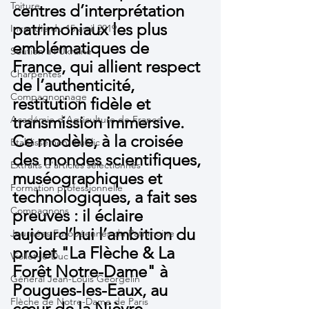
Toiture
centres d’interprétation 
patrimoniaux les plus 
Incendie du 15 avril 2019
emblématiques de 
Soutien à l'Ukraine
France, qui allient respect 
Charpentes
de l’authenticité, 
Compagnonnage
restitution fidèle et 
transmission immersive. 
Académie d'Agriculture de France
Ce modèle, à la croisée 
Etablissement Public
des mondes scientifiques, 
Extraits d'articles sélectionnés
muséographiques et 
Formation professionnelle
technologiques, a fait ses 
Compagnons
preuves : il éclaire 
aujourd’hui l’ambition du 
Journées Européennes du Patrimoine
projet "La Flèche & La 
Viollet-le-Duc
Forêt Notre-Dame" à 
Général Jean-Louis Georgelin
Pougues-les-Eaux, au 
Flèche de Notre-Dame de Paris
cœur de la Nièvre.