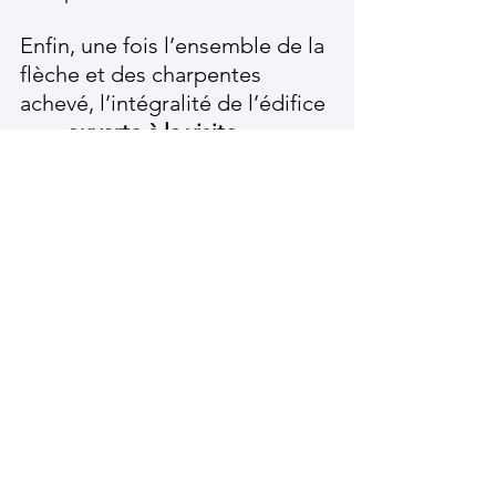
Enfin, une fois l’ensemble de la 
flèche et des charpentes 
achevé, l’intégralité de l’édifice 
sera 
ouverte à la visite 
intérieure
, offrant une plongée 
inédite dans l’architecture 
médiévale… 
à l’échelle 1
. 
La 
Flèche et La Forêt Notre-Dame 
: Rendre visible l'invisible
.
Le patrimoine est plus 
vivant que jamais. 
Lascaux, Chauvet, 
Guédelon… et bientôt 
Pougues-les-Eaux : autant 