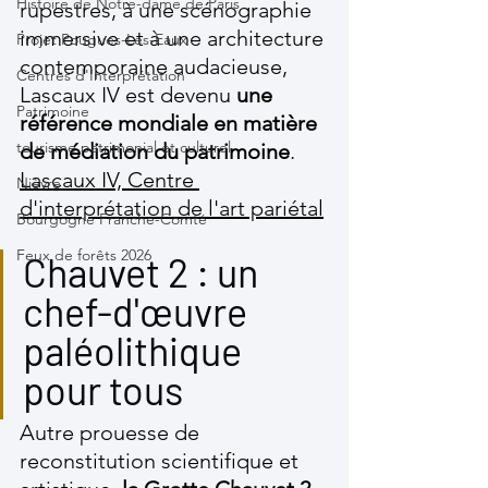
Histoire de Notre-dame de Paris
rupestres, à une scénographie 
immersive et à une architecture 
Projet Pougues-Les-Eaux
contemporaine audacieuse, 
Centres d'Interprétation
Lascaux IV est devenu 
une 
Patrimoine
référence mondiale en matière 
tourisme patrimonial et culturel
de médiation du patrimoine
. 
Lascaux IV, Centre 
Nièvre
d'interprétation de l'art pariétal
Bourgogne Franche-Comté
Feux de forêts 2026
Chauvet 2 : un 
chef-d'œuvre 
paléolithique 
pour tous
Autre prouesse de 
reconstitution scientifique et 