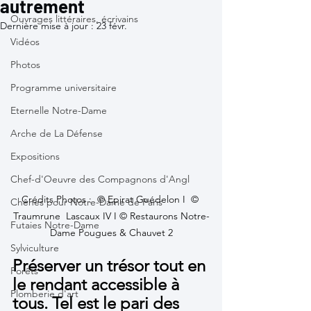
autrement
Ouvrages littéraires, écrivains
Dernière mise à jour :
23 févr.
Vidéos
Photos
Programme universitaire
Eternelle Notre-Dame
Arche de La Défense
Expositions
Chef-d'Oeuvre des Compagnons d'Angl
Crédits Photos :  © Epirat Guédelon I  © 
Chênes pour Notre-Dame de Paris
Traumrune  Lascaux IV I © Restaurons Notre-
Futaies Notre-Dame
Dame Pougues & Chauvet 2
Sylviculture
Préserver un trésor tout en 
Forêts
le rendant accessible à 
Plomberie d'art
tous. Tel est le pari des 