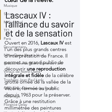
Musique
Lascaux IV : 
Sénat
l’alliance du savoir 
Michel Izard
et de la sensation
TF1
Paris
Ouvert en 2016, 
Lascaux IV
 est 
Documentaire
l’un des plus grands centres 
Notre-Dame Vient à Vous
d’interprétation de France. Il 
permet au grand public de 
Réouverture de Notre-Dame de Paris
découvrir 
une reproduction 
Vitraux de Notre-Dame
intégrale et fidèle
 de la célèbre 
Trophées Jean-Paul Lanly
grotte ornée de la vallée de la 
Vézère, fermée au public 
ONF (Office National des Forêts)
depuis 1963 pour la préserver. 
Hommage
Grâce à une restitution 
Florence Delay
millimétrée des peintures 