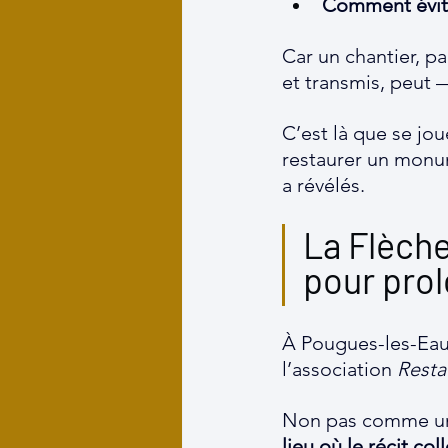
Comment éviter
Car un chantier, pa
et transmis, peut 
C’est là que se jo
restaurer un monu
a révélés.
La Flèche
pour prol
À Pougues-les-Eaux
l’association 
Rest
Non pas comme un 
lieu où le récit c