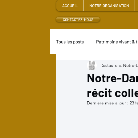
ACCUEIL
NOTRE ORGANISATION
CONTACTEZ-NOUS
Tous les posts
Patrimoine vivant & t
Restaurons Notre
Ressources Internet
Travaux
Notre-Dam
récit coll
Programme universitaire
Ete
Dernière mise à jour :
23 f
Chef-d'Oeuvre des Compagnons d'A