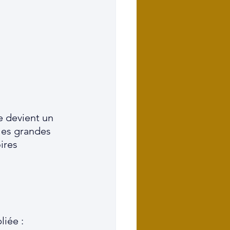
e devient un 
les grandes 
ires 
liée :