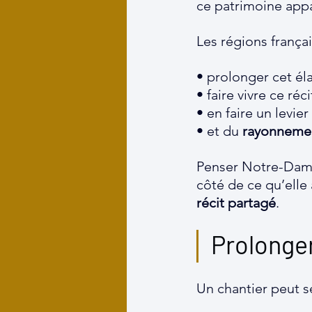
ce patrimoine appa
Les régions frança
• prolonger cet éla
• faire vivre ce r
• en faire un levier
• et du 
rayonnemen
Penser Notre-Dame
côté de ce qu’elle 
récit partagé
.
Prolonger
Un chantier peut s