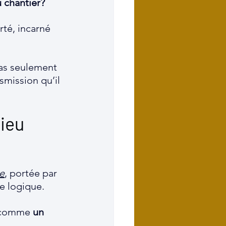
 chantier? 
orté, incarné 
pas seulement 
smission qu’il 
ieu 
e
, portée par 
te logique.
 comme 
un 
.